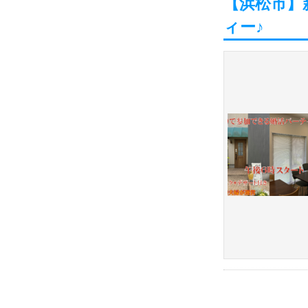
【浜松市】新
ィー♪