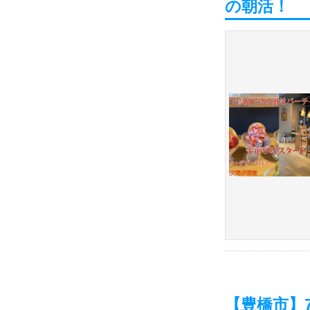
の朝活！
【豊橋市】7