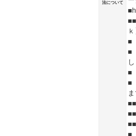
ー
法について
■h
■
ｋ
■
■
し
■
■
ま
■
■■
■