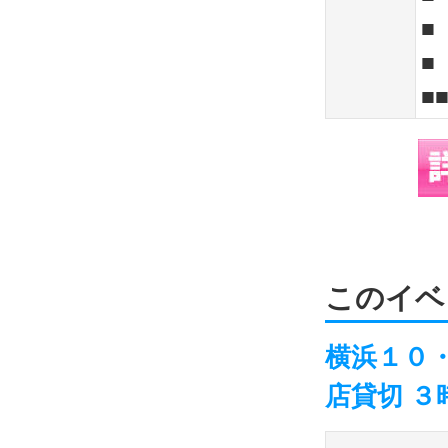
■
■
■
このイベ
横浜１０
店貸切 ３