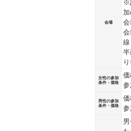
※
加
会
会場
会
線
半
り
価
女性の参加
条件・価格
参
価
男性の参加
条件・価格
参
男