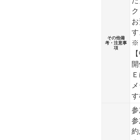
た
ク
お
す
その他備
※
考・注意事
項
【
開
Ｅ
メ
す
参
参
約