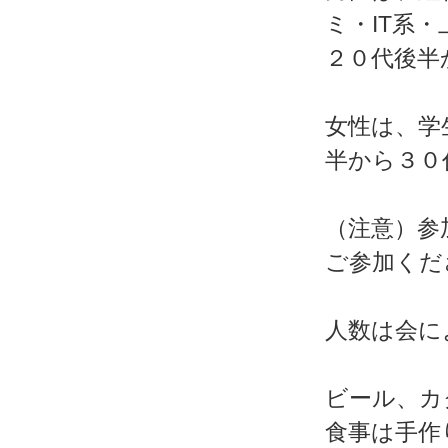
ミ・IT系
２０代後半
女性は、学
半から３０
（注意）参
ご参加くだ
人数は会に
ビール、カク
食事は手作