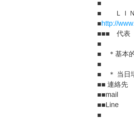
■
■ ＬＩＮ
■
http://www
■■■ 代
■
■ ＊基本
■
■ ＊ 当
■■ 連絡先 0
■■mai
■■Line c
■ か以