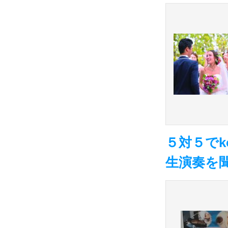
５対５でko
生演奏を