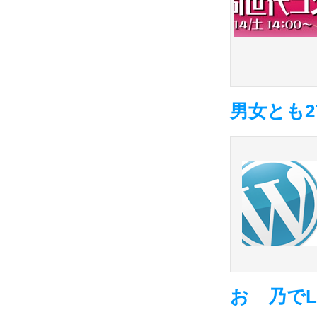
男女とも
おゝ乃でL