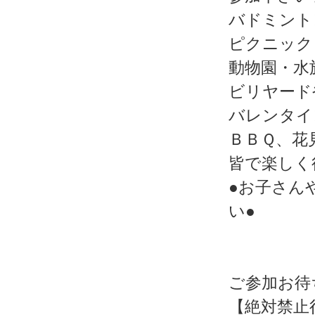
バドミント
ピクニック
動物園・水
ビリヤード
バレンタイ
ＢＢＱ、花
皆で楽しく
●お子さん
い●
ご参加お待
【絶対禁止