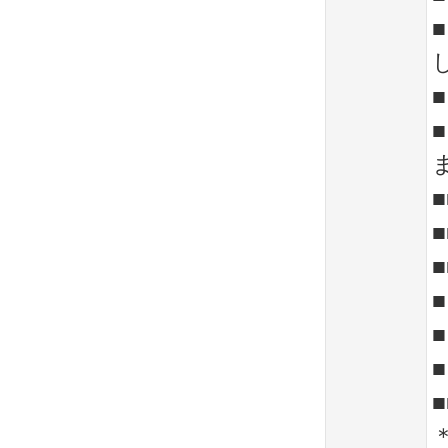
■
■
■
■
■
■
■