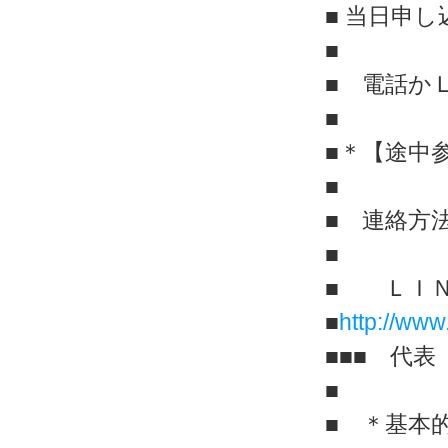
■ 当日申
■
■ 電話か
■
■＊【途中
■
■ 連絡方
■
■ ＬＩＮ
■
http://www
■■■ 代
■
■ ＊基本