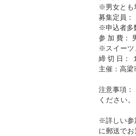
※男女とも
募集定員：
※申込者多
参 加 費
※スイーツ
締 切 日：
主催：高梁
注意事項：
ください。
※詳しい参
に郵送でお