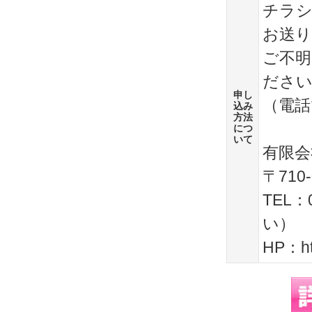
チラシ
お送
ご不
ださ
申し
（電話
込み
方法
につ
いて
有限会
〒710
TEL
い）
HP：htt