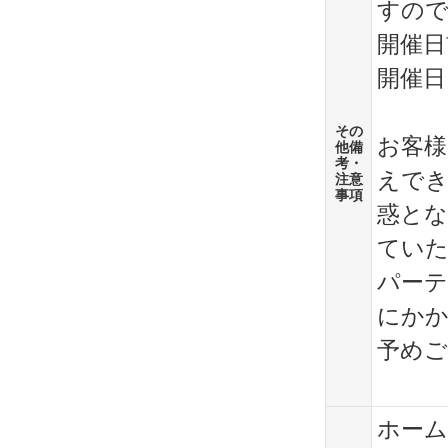
すの
開催日
開催日
その
お客様
他備
考・
えでき
注意
事項
惑とな
てい
パーテ
にかか
予めご
ホー