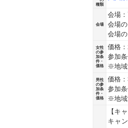
種類
会場：
会場の
会場
会場の
価格：2
女性
の参
参加条
加条
件・
※地域
価格
価格：3
男性
の参
参加条
加条
件・
※地域
価格
【キャ
キャン