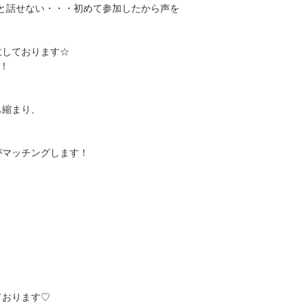
と話せない・・・初めて参加したから声を
意しております☆
！
も縮まり、
がマッチングします！
ております♡