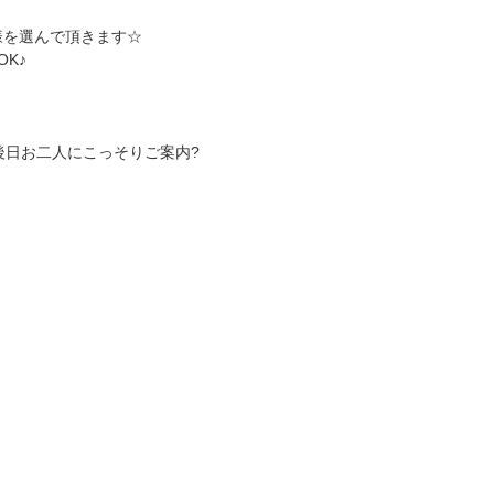
様を選んで頂きます☆
K♪
後日お二人にこっそりご案内?