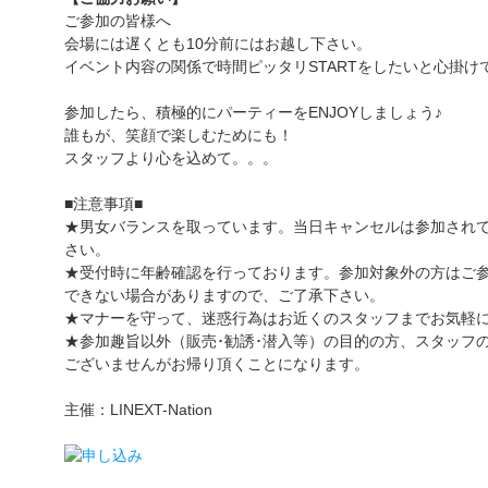
ご参加の皆様へ
会場には遅くとも10分前にはお越し下さい。
イベント内容の関係で時間ピッタリSTARTをしたいと心掛け
参加したら、積極的にパーティーをENJOYしましょう♪
誰もが、笑顔で楽しむためにも！
スタッフより心を込めて。。。
■注意事項■
★男女バランスを取っています。当日キャンセルは参加され
さい。
★受付時に年齢確認を行っております。参加対象外の方はご
できない場合がありますので、ご了承下さい。
★マナーを守って、迷惑行為はお近くのスタッフまでお気軽
★参加趣旨以外（販売･勧誘･潜入等）の目的の方、スタッフ
ございませんがお帰り頂くことになります。
主催：LINEXT-Nation