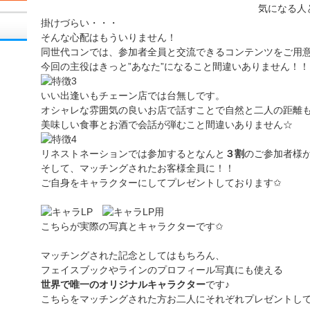
気になる人
掛けづらい・・・
そんな心配はもういりません！
同世代コンでは、参加者全員と交流できるコンテンツをご用
今回の主役はきっと”あなた”になること間違いありません！！
いい出逢いもチェーン店では台無しです。
オシャレな雰囲気の良いお店で話すことで自然と二人の距離
美味しい食事とお酒で会話が弾むこと間違いありません☆
リネストネーションでは参加するとなんと
３割
のご参加者様
そして、マッチングされたお客様全員に！！
ご自身をキャラクターにしてプレゼントしております✩
こちらが実際の写真とキャラクターです✩
マッチングされた記念としてはもちろん、
フェイスブックやラインのプロフィール写真にも使える
世界で唯一のオリジナルキャラクター
です♪
こちらをマッチングされた方お二人にそれぞれプレゼントし