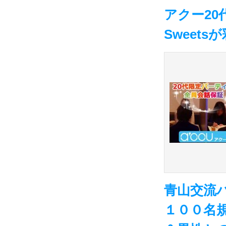
アクー20
Sweet
青山交流パー
１００名