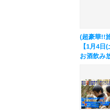
(超豪華!
【1月4日
お酒飲み