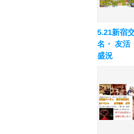
5.21新
名・ 友
盛況