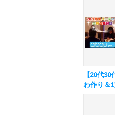
【20代3
わ作り＆1