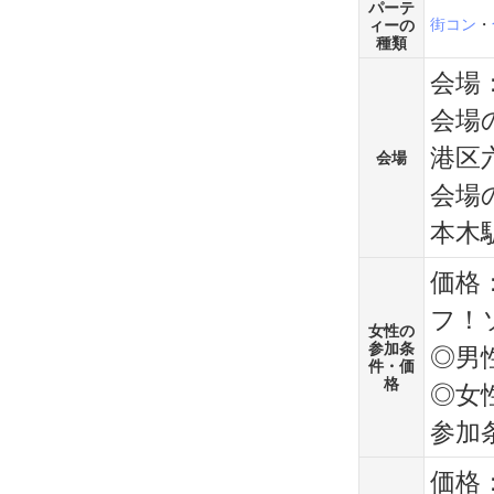
パーテ
街コン
・
ィーの
種類
会場
会場
港区六
会場
会場
本木
価格
フ！
女性の
参加条
◎男性
件・価
格
◎女性
参加
価格