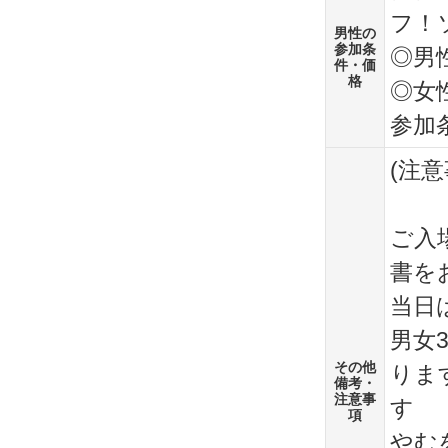
フ！
男性の
参加条
◎男性
件・価
格
◎女性
参加
(注意
ご入
書を
当日
男女
その他
りま
備考・
注意事
す
項
やむ