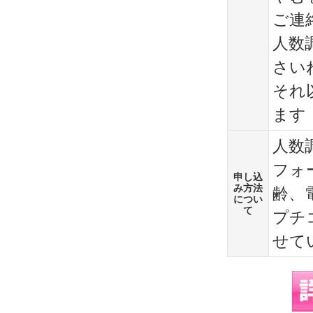
ご連
人数
さい
それ
ます
人数
フォ
申し込
み方法
齢、
につい
て
プチ
せて