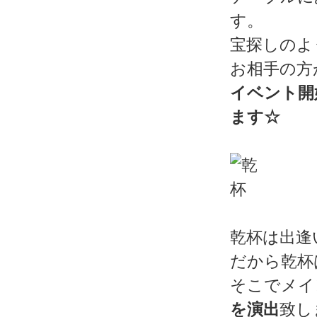
す。
宝探しのよ
お相手の方
イベント開
ます☆
乾杯は出逢
だから乾杯
そこでメイ
を演出
致し