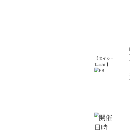
【タイシ--
Taishi-】