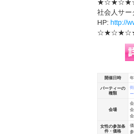
★☆★☆★
社会人サー
HP:
http://w
☆★☆★☆
開催日時
年
街
パーティーの
種類
ー
会
会場
会
会
価
女性の参加条
件・価格
参