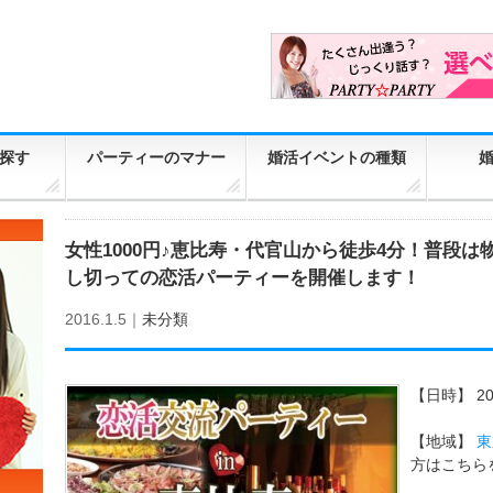
探す
パーティーのマナー
婚活イベントの種類
女性1000円♪恵比寿・代官山から徒歩4分！普段
し切っての恋活パーティーを開催します！
2016.1.5｜
未分類
【日時】
2
【地域】
東
方はこちら