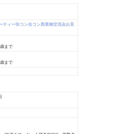
ーティー
街コン
合コン
異業種交流会
お見
0歳まで
0歳まで
日