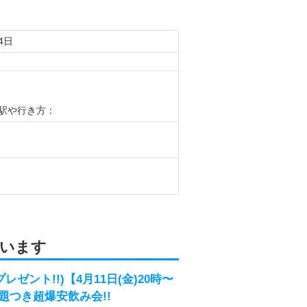
4日
駅や行き方：
います
ゼント!!)【4月11日(金)20時〜
題つき超爆安飲み会!!