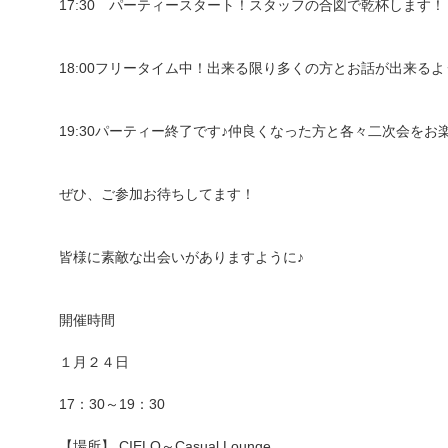
17:30 パーティースタート！スタッフの合図で乾杯します！
18:00フリータイム中！出来る限り多くの方とお話が出来る
19:30パーティー終了です♪仲良くなった方と各々二次会をお
ぜひ、ご参加お待ちしてます！
皆様に素敵な出会いがありますように♪
開催時間
１月２４日
17：30～19：30
【場所】 CIELO～Casual Lounge