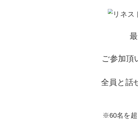
最
ご参加頂
全員と話
※60名を