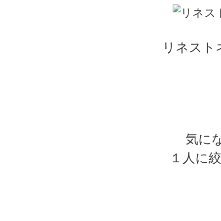
リネスト
気に
１人に