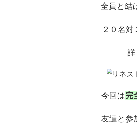
全員と結
２０名対
詳
今回は
完
友達と参