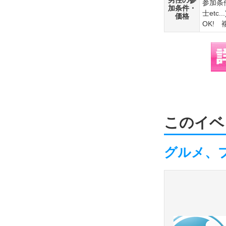
男性の参
参加条
加条件・
士et
価格
OK! 
このイベ
グルメ、