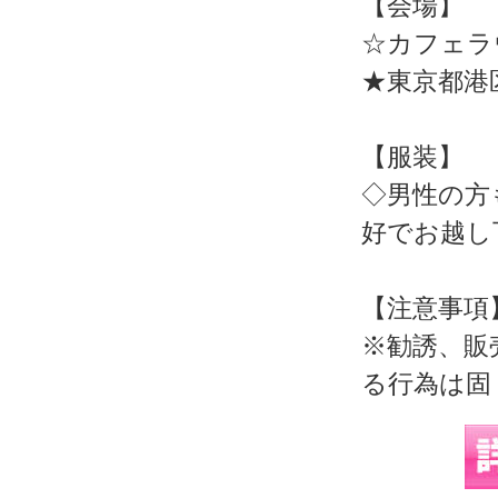
【会場】
☆カフェラ
★東京都港区芝
【服装】
◇男性の方
好でお越し
【注意事項
※勧誘、販
る行為は固