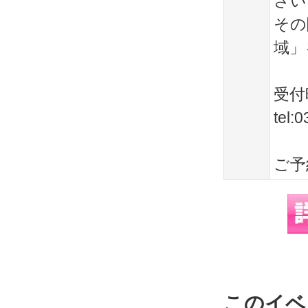
さい
その
域」
受付時
tel:
ご予
このイベ