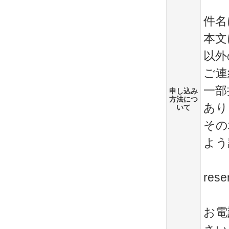
件名
本文
以外
ご連
一部
申し込み
方法につ
あり
いて
その
よう
rese
お電