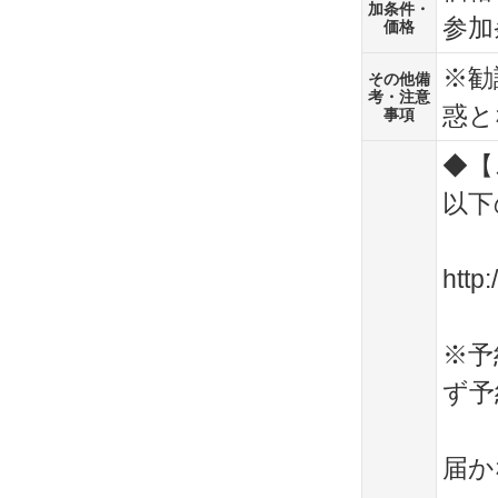
加条件・
参加
価格
※勧
その他備
考・注意
惑と
事項
◆【
以下
http
※予
ず予
届か