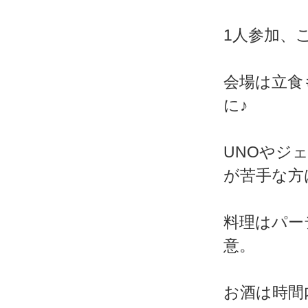
1人参加、
会場は立食
に♪
UNOやジ
が苦手な方
料理はパー
意。
お酒は時間