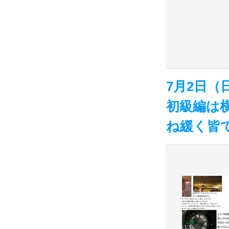
7月2日
初級編は
ね緩く皆