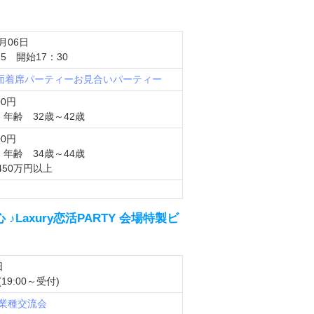
8月06日
5 開始17：30
対面着席パーティー
お見合いパーティー
00円
年齢 32歳～42歳
00円
年齢 34歳～44歳
450万円以上
 ♪Laxury恋活PARTY 会場特製ビ
日
 (19:00～受付)
業種交流会