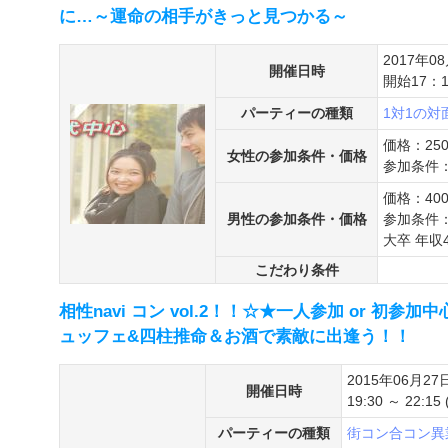
に…～運命の相手がきっと見つかる～
2017年0
開催日時
開始17：1
パーティーの種類
1対1の
価格：25
女性の参加条件・価格
参加条件：
価格：40
男性の参加条件・価格
参加条件：
大卒 年収
こだわり条件
相性navi コン vol.2！！☆★一人参加 or 初参加中心
ュッフェ&四柱推命＆お酒で素敵に出逢う！！
2015年06月27
開催日時
19:30 ～ 22:15
パーティーの種類
街コン
合コン
異