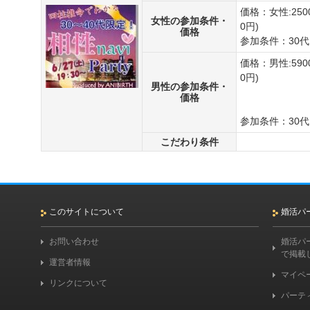
価格：女性:25
女性の参加条件・
0円)
価格
参加条件：30
価格：男性:59
0円)
男性の参加条件・
価格
参加条件：30
こだわり条件
このサイトについて
婚活パ
お問い合わせ
婚活パ
で掲載
運営者情報
マイペ
リンクについて
パーテ