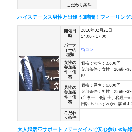
こだわり条件
ハイステータス男性と出逢う3時間！フィーリングコン
2016年02月21日
開催日
時
14:00～17:00
パーテ
街コン
ィーの
種類
女性の
価格：女性：3,800円
参加条
参加条件：女性：20歳〜3
件・価
K!
格
価格：男性：6,000円
男性の
参加条件：男性：23歳〜3
参加条
件・価
(弁護士、会計士、税理士etc
格
円以上のいずれかに該当す
こだわ
り条件
大人婚活♡サポートフリータイムで安心参加≪結