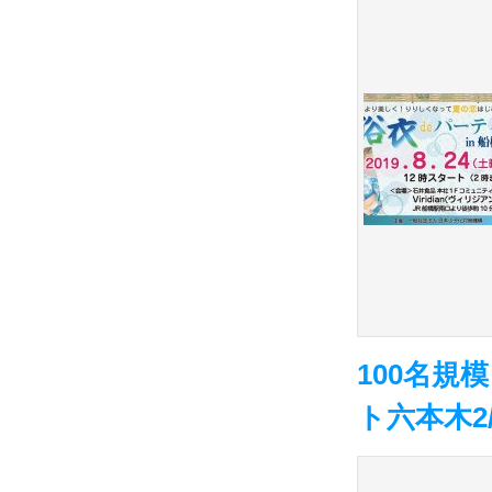
100名規
ト六本木2/