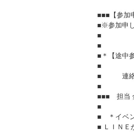
■■■【参加
■※参加申
■
■
■＊【途中
■
■ 連絡
■
■■■ 担
■
■ ＊イベ
■ ＬＩＮ