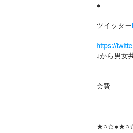
●
ツイッター
https://twit
↓から男女
会費 男
★○☆●★○