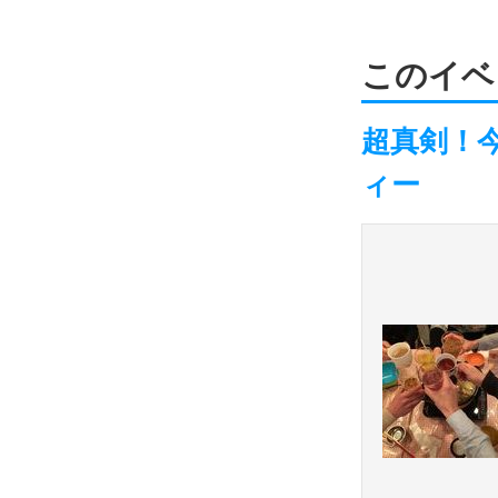
このイベ
超真剣！
ィー