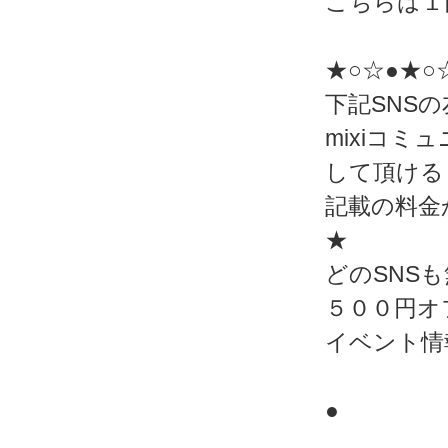
こちらは１
★○☆●★○
下記SNS
mixiコ
して頂ける
記載の料金
★
どのSNS
５００円オ
イベント情
●