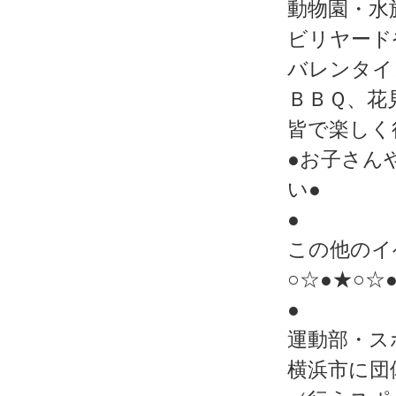
動物園・水
ビリヤード
バレンタイ
ＢＢＱ、花
皆で楽しく
●お子さん
い●
●
この他のイ
○☆●★○☆
●
運動部・ス
横浜市に団