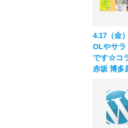
4.17（
OLやサ
です☆コ
赤坂 博多