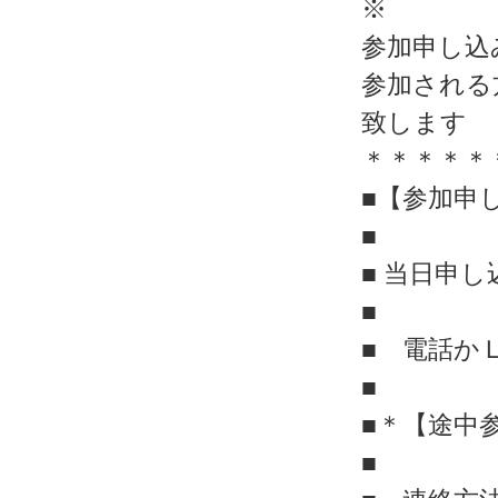
※
参加申し込
参加される
致します
＊＊＊＊＊
■【参加申
■
■ 当日申
■
■ 電話か
■
■＊【途中
■