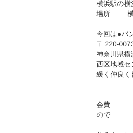
横浜駅の横浜
場所 横
今回は●パ
〒 220-007
神奈川県横浜
西区地域セ
緩く仲良く皆
会費 男
ので