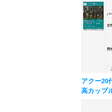
パ
女
男
アクー20
高カップル