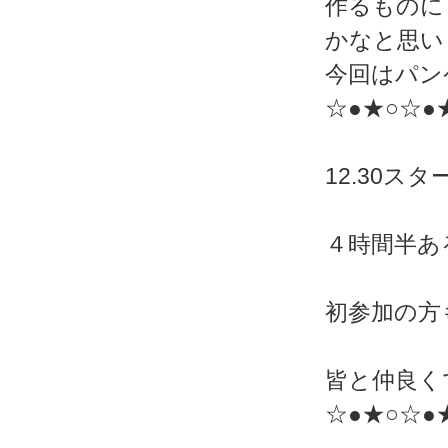
作るものに
かなと思い
今回はパン
☆●★○☆●
12.30ス
４時間半あ
初参加の方
皆と仲良く
☆●★○☆●