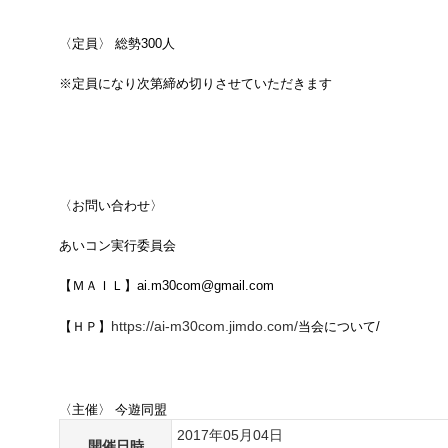
〈定員〉 総勢300人
※定員になり次第締め切りさせていただきます
〈お問い合わせ〉
あいコン実行委員会
【ＭＡＩＬ】ai.m30com@gmail.com
https://ai-m30com.jimdo.com/
【ＨＰ】
当会について/
〈主催〉 今遊同盟
2017年05月04日
開催日時