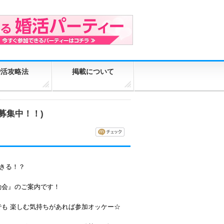
婚活攻略法
掲載について
大募集中！！)
できる！？
動会』のご案内です！
でも 楽しむ気持ちがあれば参加オッケー☆