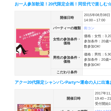
お一人参加歓迎！20代限定企画！同世代で楽しむ☆フ
2015年08月08日
開催日時
14:00～17:00
パーティーの種類
街コン
価格：女性：3,2
女性の参加条件・
参加条件：20歳
価格
数参加OK!
価格：男性：5,9
男性の参加条件・
参加条件：20歳
価格
数参加OK!
こだわり条件
アクー20代限定シャンパンParty〜運命の人に出
2017年1
開催日時
19:40～21
受付開始19