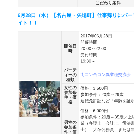
こだわり条件
6月28日（水）【名古屋・矢場町】仕事帰りにパー
イト！！
2017年06月28日
開催時間
開催日
20:00～22:00
時
受付時間
19:30～
パーテ
街コン
合コン
異業種交流会
ィーの
種類
女性の
価格：3,500円
参加条
参加条件：20歳～29歳
件・価
運転免許証など「年齢を証
格
価格：6,000円
参加条件：20歳～35歳／
男性の
業（弁護士、会計士、司法
参加条
士）、大卒公務員、または年
件・価