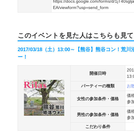
https://docs.google.com/forms/d/1jT40s
EA/viewform?usp=send_form
このイベントを見た人はこちらも見て
2017/03/18（土）13:00～【熊谷】熊谷コン
ー！
20
開催日時
13:
パーティーの種類
お
価格
女性の参加条件・価格
参
価格
男性の参加条件・価格
参
こだわり条件