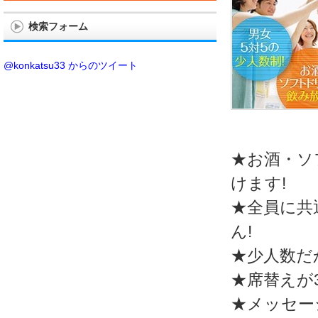
検索フォーム
@konkatsu33 からのツイート
★お酒・ソ
けます!
★全員に共
ん!
★少人数だ
★席替えが
★メッセー