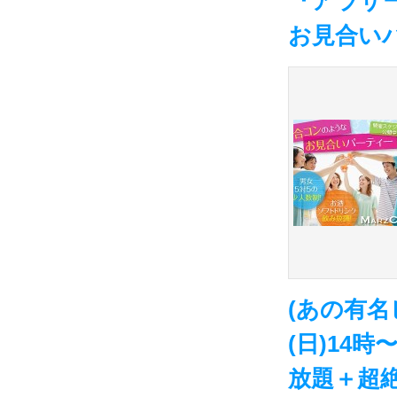
『アラサ
お見合い
(あの有名
(日)14
放題＋超絶