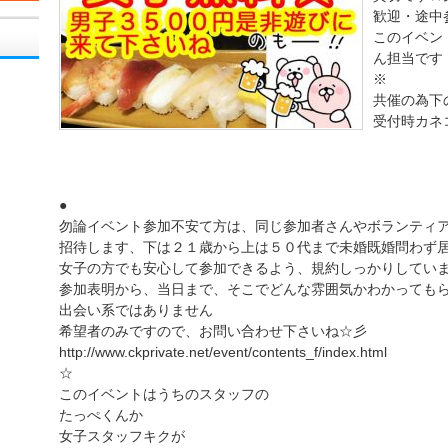
歓迎・途中
このイベン
ん担当です
※
共催の為下
受付時カネ
●
勿論イベント参加不安て方は、同じ参加者さんやボランティ
招待します、下は２１歳から上は５０代まで未婚既婚問わず
女子の方でも安心して参加できるよう、規約しっかりしてい
参加表明から、当日まで、そこでどんな雰囲気かわかっても
出会い系ではありません
希望者のみですので、お問い合わせ下さいね☆彡
http://www.ckprivate.net/event/contents_f/index.html
☆
このイベントはうちのスタッフの
たっぺくんか
女子スタッフキクが