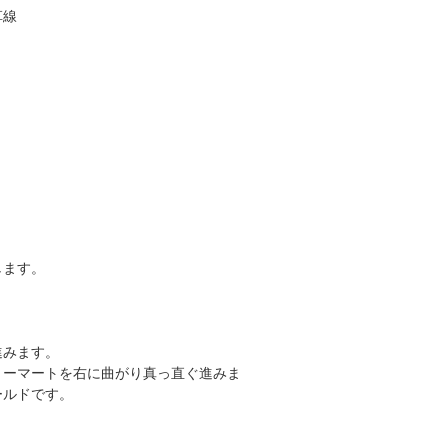
草線
します。
進みます。
リーマートを右に曲がり真っ直ぐ進みま
ールドです。