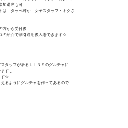
参加退席も可
トは タッぺ君か 女子スタッフ・キクさ
の方から受付後
コの紹介で割引適用後入場できます☆
アスタッフが居るＬＩＮＥのグルチャに
居ますし
ます☆
らえるようにグルチャを作ってあるので