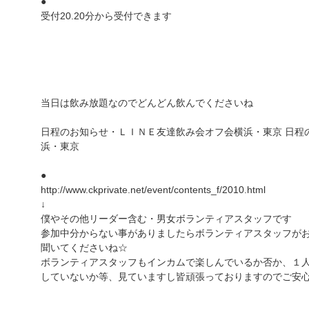
●
受付20.20分から受付できます
当日は飲み放題なのでどんどん飲んでくださいね
日程のお知らせ・ＬＩＮＥ友達飲み会オフ会横浜・東京 日程
浜・東京
●
http://www.ckprivate.net/event/contents_f/2010.html
↓
僕やその他リーダー含む・男女ボランティアスタッフです
参加中分からない事がありましたらボランティアスタッフが
聞いてくださいね☆
ボランティアスタッフもインカムで楽しんでいるか否か、１
していないか等、見ていますし皆頑張っておりますのでご安