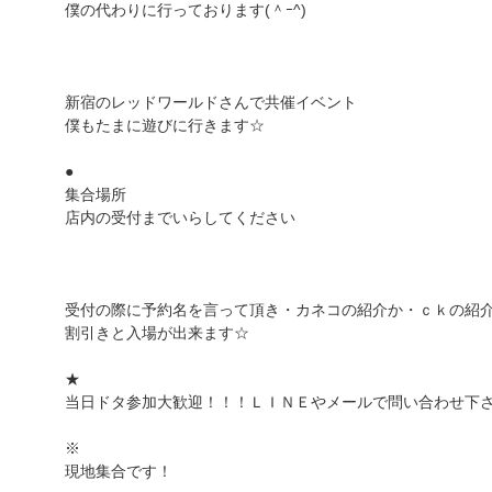
僕の代わりに行っております(＾ｰ^)
新宿のレッドワールドさんで共催イベント
僕もたまに遊びに行きます☆
●
集合場所
店内の受付までいらしてください
受付の際に予約名を言って頂き・カネコの紹介か・ｃｋの紹
割引きと入場が出来ます☆
★
当日ドタ参加大歓迎！！！ＬＩＮＥやメールで問い合わせ下
※
現地集合です！