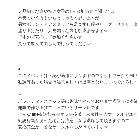
人見知りな方や特に女子の1人参加の方に関しては
不安という方もいらっしゃると思いますが
男女ボランティアスタッフも居ますし僕やリーダーサブリー
盛り上げたり、人見知りな方を馴染ませます☆
ですので安心して参加ください☆
笑って飲んで楽しんで行ってください
●
このイベントは下記が適用になりますのでネットワークやML
勧誘等あった場合は注意もしくは退席となりますのでよろし
＊
ボランティアスタッフ等は趣味でやっております皆個々に本
趣味で作り上げていっているサークルです
そんな line友達飲み会オフ会横浜・東京社会人サークルでは
勧誘行為があった場合は注意・又は退席して頂きますので
安心安全が一番なサークルを心がけています☆