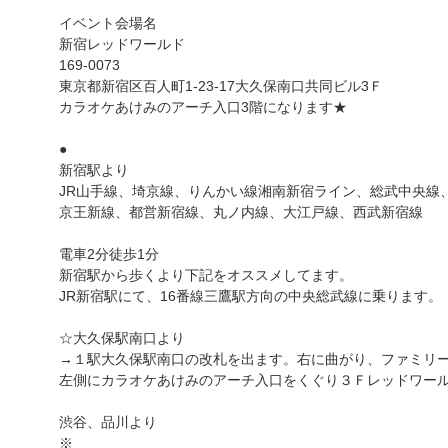
イベント会場名
新宿レッドワールド
169-0073
東京都新宿区百人町1-23-17大久保南口共同ビル3Ｆ
カラオケあけみのアーチ入口3階になります★
●
新宿駅より
JR山手線、埼京線、りんかい線湘南新宿ライン、総武中央線
京王新線、都営新宿線、丸ノ内線、大江戸線、西武新宿線
電車2分徒歩1分
新宿駅から歩くより下記をオススメしてます。
JR新宿駅にて、16番線三鷹駅方向の中央総武線に乗ります。
☆大久保駅南口より
→１駅大久保駅南口の改札を出ます。右に曲がり、ファミリ
左側にカラオケあけみのアーチ入口をくぐり３Ｆレッドワー
渋谷、品川より
※