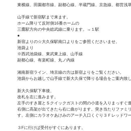
東横線、田園都市線、副都心線、半蔵門線、京急線、都営浅
山手線で新宿駅まで来ます。
ホーム降りて反対側16番ホームの
三鷹駅方向の中央総武線に乗ります。→１駅
●
新宿よりの☆大久保駅南口よりをご参照くださいませ。
池袋より
※西武池袋線、東武東上線、山手線
副都心線、有楽町線、丸ノ内線
湘南新宿ライン、埼京線の方は新宿よりをご覧ください。
池袋からお越しで山手線で新大久保で降りる場合をご案内致
新大久保駅下車後、
改札を左に進みます。
左手のすき屋とＳクイックガストの間の小道を入りまっすぐ
右側に高架が出てきたら右に曲がります。突き当たりファミ
す。左側にカラオケあけみのアーチ入口くぐり３Ｆレッドワ
３Fに行けば受付がすぐにあります。