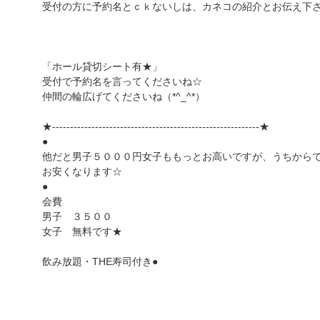
受付の方に予約名とｃｋないしは、カネコの紹介とお伝え下さ
「ホール貸切シート有★」
受付で予約名を言ってくださいね☆
仲間の輪広げてくださいね（*^_^*）
★----------------------------------------------------------★
●
他だと男子５０００円女子ももっとお高いですが、うちから
お安くなります☆
●
会費
男子 ３５００
女子 無料です★
飲み放題・THE寿司付き●