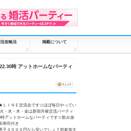
婚活攻略法
掲載について
22.30時 アットホームなパーティ
★ＬＩＮＥ交流会です☆ほぼ毎日やってい
週火・水・木・金は新宿共催交流パーティ
22.30時アットホームなパーティです☆飲み放
HE寿司付き
男子３５００円なら安いでしょ？初参加大