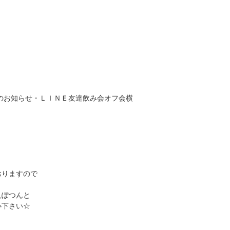
のお知らせ・ＬＩＮＥ友達飲み会オフ会横
おりますので
人ぽつんと
心下さい☆