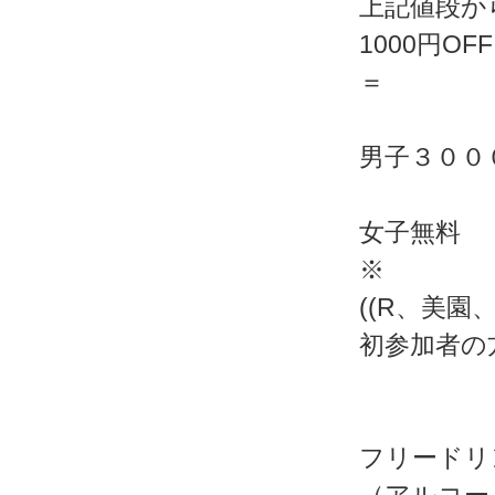
上記値段か
1000円O
＝
男子３００
女子無料
※
((R、美
初参加者の
フリードリ