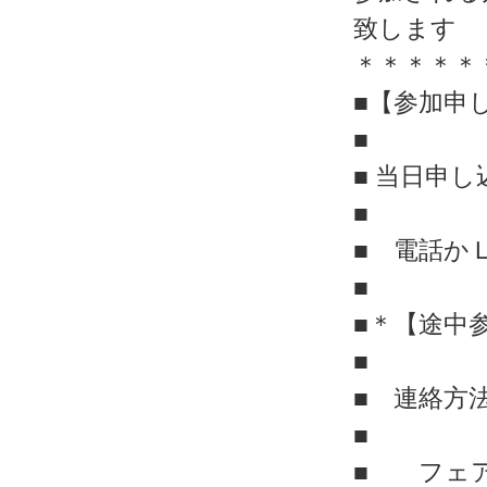
致します
＊＊＊＊＊
■【参加申
■
■ 当日申
■
■ 電話か
■
■＊【途中
■
■ 連絡方
■
■ フェア