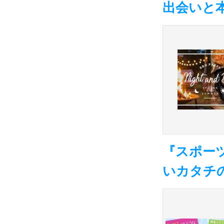
出会いと
『スポー
いカタチ