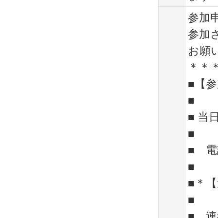
参加
参加
お願
＊＊
■【
■
■ 
■
■ 
■
■＊
■
■ 