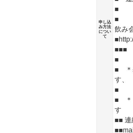
■
■ 
申し込
み方法
飲み
につい
て
■http:
■■
■
■ 
す、
■
■ 
す
■■ 連
■■ma