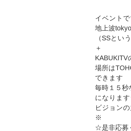
イベントで
地上波toky
（SSとい
＋
KABUKI
場所はTO
できます
毎時１５秒
になります
ビジョンの
※
☆是非応募