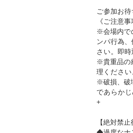
ご参加お待
《ご注意事
※会場内で
ンパ行為、
さい。即時
※貴重品の
理ください
※破損、破
であらかじ
+
【絶対禁止
◆過度なナ