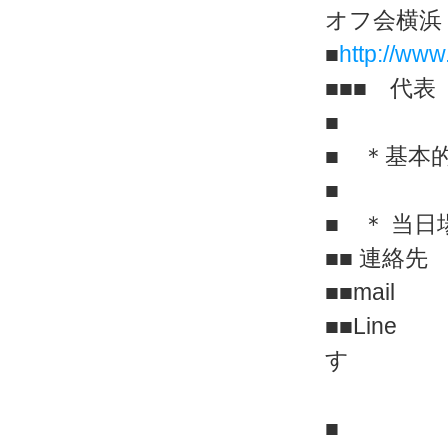
オフ会横浜
■
http://www
■■■ 代
■
■ ＊基本
■
■ ＊ 当
■■ 連絡先 0
■■mai
■■Line
す