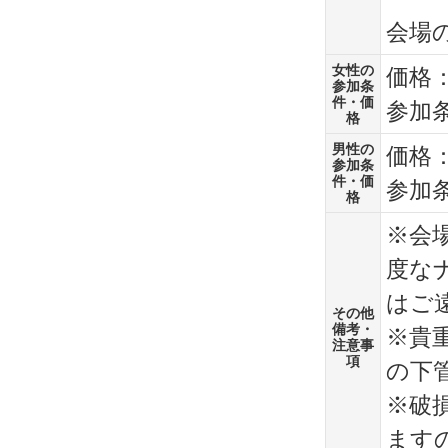
会場
女性の
価格：
参加条
件・価
参加
格
男性の
価格：
参加条
件・価
参加
格
※会
度な
はご
その他
備考・
※貴
注意事
項
の下
※破
ます