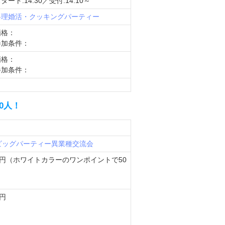
タート:14:30／受付:14:10～
料理婚活・クッキングパーティー
価格：
参加条件：
価格：
参加条件：
0人！
ビッグパーティー
異業種交流会
00円（ホワイトカラーのワンポイントで50
0円