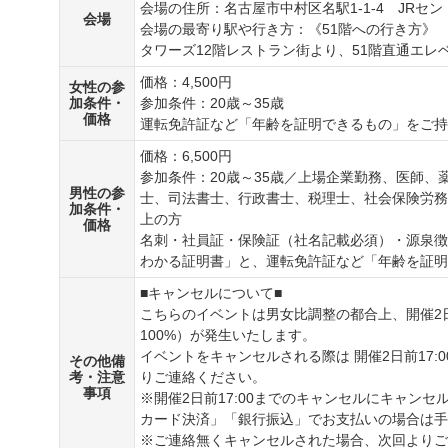
会場の住所：名古屋市中村区名駅1-1-4 JRセン
会場
会場の最寄り駅や行き方：《51階への行き方》
タワーズ12階レストラン街より、51階直通エレ
価格：4,500円
女性の参
加条件・
参加条件：20歳～35歳
価格
運転免許証など「年齢を証明できるもの」をご持
価格：6,500円
参加条件：20歳～35歳／上場企業勤務、医師
男性の参
士、司法書士、行政書士、税理士、社会保険労務
加条件・
上の方
価格
名刺・社員証・保険証（社名記載必須）・源泉徴
わかる証明書」と、運転免許証など「年齢を証明
■キャンセルについて■
こちらのイベントは男女比調整の都合上、開催2日
100%）が発生いたします。
イベントをキャンセルされる際は 開催2日前17:0
その他備
考・注意
りご連絡ください。
事項
※開催2日前17:00までのキャンセルにキャン
カード決済」「銀行振込」でお支払いの場合は手
※ご連絡無くキャンセルされた場合、次回よりご