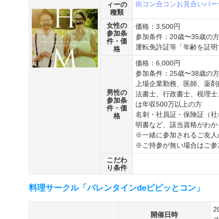
街コン
合コン
お見合いパー
ィーの
種類
女性の
価格：3,500円
参加条
参加条件：20歳〜35歳の
件・価
運転免許証等「年齢を証明
格
価格：6,000円
参加条件：25歳〜38歳の
上場企業勤務、医師、薬剤
男性の
法書士、行政書士、税理士
参加条
は年収500万以上の方
件・価
名刺・社員証・保険証（社
格
明書など、該当資格がわか
※一緒に参加されるご友人
※ご持参が無い場合はご参
こだわ
り条件
料理サークル「バレンタインdeピピッとコン」
2
開催日時