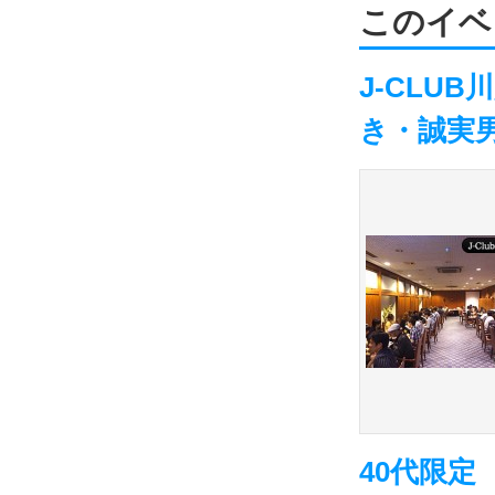
このイベ
J-CLU
き・誠実
40代限定