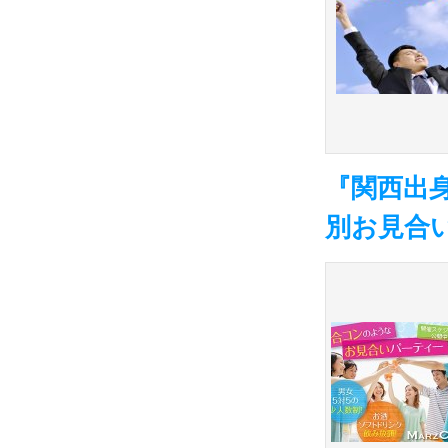
『関西出
別お見合