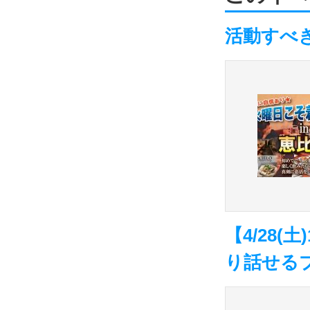
活動すべ
【4/28(
り話せる