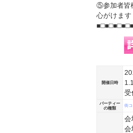
⑤参加者皆
心がけます
■□■□■□■□
2
1
開催日時
受
パーティー
街コ
の種類
会
会