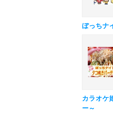
ぼっちナ
カラオケ
ー～