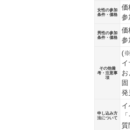
価
女性の参加
条件・価格
参
価
男性の参加
条件・価格
参
(
イ
その他備
お
考・注意事
項
固
発
イ
申し込み方
「
法について
質