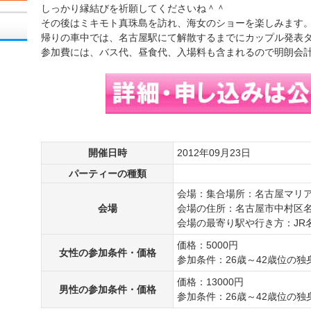
しっかり縁結びを祈願してくださいね＾＾
その後はミキモト真珠島を訪れ、海女のショーを楽しみます
帰りの車中では、名古屋駅にて解散するまでにカップル発表
参加費には、バス代、昼食代、入場料も含まれるので明朗会
開催日時
2012年09月23日
パーティーの種類
会場：集合場所：名古屋マリ
会場
会場の住所：名古屋市中村区名駅
会場の最寄り駅や行き方：JR
価格：5000円
女性の参加条件・価格
参加条件：26歳～42歳位の独
価格：13000円
男性の参加条件・価格
参加条件：26歳～42歳位の独