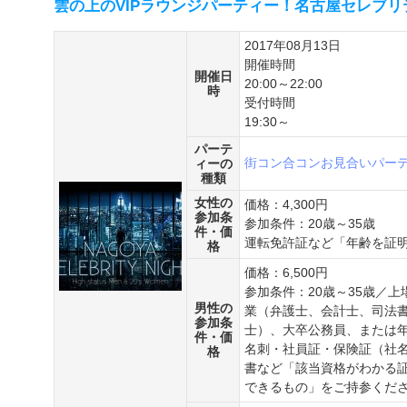
雲の上のVIPラウンジパーティー！名古屋セレブリ
2017年08月13日
開催時間
開催日
20:00～22:00
時
受付時間
19:30～
パーテ
街コン
合コン
お見合いパー
ィーの
種類
女性の
価格：4,300円
参加条
参加条件：20歳～35歳
件・価
運転免許証など「年齢を証
格
価格：6,500円
参加条件：20歳～35歳／
男性の
業（弁護士、会計士、司法
参加条
士）、大卒公務員、または年
件・価
名刺・社員証・保険証（社
格
書など「該当資格がわかる
できるもの」をご持参くだ