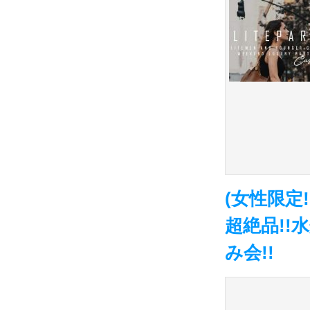
(女性限定!
超絶品!!
み会!!