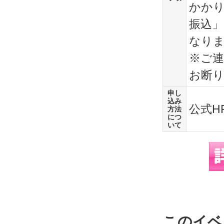
かか
振込
なり
※ご
お断
申し
込み
公式H
方法
につ
いて
このイベ