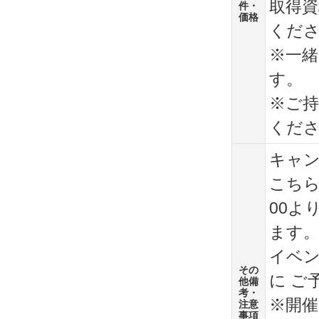
取得資
件・
価格
くだ
※一
す。
※ご
くだ
キャ
こちら
00よ
ます
イベン
その
に ご
他備
考・
※開催
注意
事項