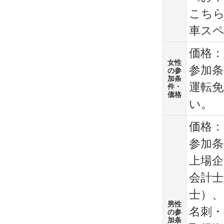
こち
車ス
価格：3
女性
参加条
の参
加条
運転
件・
価格
い。
価格：6
参加条
上場企
会計士
士）、
男性
名刺・
の参
加条