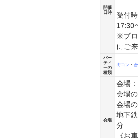
開催
日時
受付時
17:30
※プロ
にご
パー
ティ
街コン
・
合
ーの
種類
会場：c
会場の
会場
地下鉄
会場
分
《お