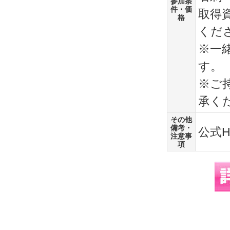
参加条
件・価
取得
格
くだ
※一
す。
※ご
承く
その他
備考・
公式
注意事
項