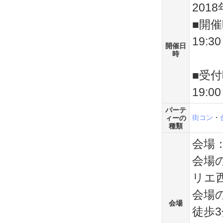
201
■開
19:3
開催日
時
■受
19:0
パーテ
街コン
・
ィーの
種類
会場：
会場の
リエ
会場
会場
徒歩3