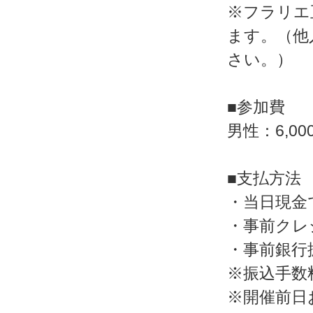
※フラリエ
ます。（他
さい。）
■参加費
男性：6,00
■支払方法
・当日現金
・事前クレジ
・事前銀行
※振込手数
※開催前日