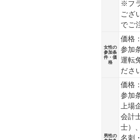
※フ
ござ
でご
価格：
女性の
参加条
参加条
件・価
運転
格
ださ
価格：
参加条
上場
会計
士）
男性の
名刺