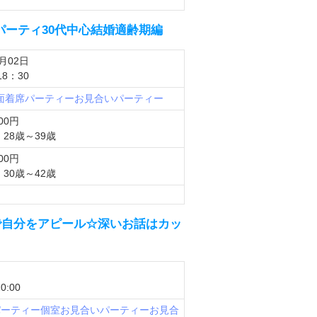
婚活パーティ30代中心結婚適齢期編
4月02日
18：30
対面着席パーティー
お見合いパーティー
00円
28歳～39歳
00円
30歳～42歳
で自分をアピール☆深いお話はカッ
0:00
パーティー
個室お見合いパーティー
お見合