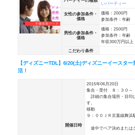
パーティーの種類
いパーティー
価格：2000円
女性の参加条件・
価格
参加条件：年齢 2
価格：2500円
男性の参加条件・
参加条件：年齢 2
価格
年収300万円以上
こだわり条件
【ディズニーTDL】6/20(土)ディズニーイース
活！
2015年06月20日
集合・受付 ８：３０～
詳細の集合場所・目印は
す。
移動
９：００ＪＲ京葉線舞浜
開催日時
途中でペア決めまたはグ