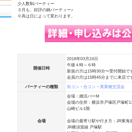
少人数制パーティー
３月も、好評の鍋パーティー♪
※具は日によって変わります。
2018年03月24日
午後４時～６時
開催日時
新規の方は15時30分〜受付開始で
会員の方は15時45分までに来店で
パーティーの種類
街コン
・
合コン
・
異業種交流会
会場：婚活バーM
会場の住所：横浜市戸塚区戸塚町13
山崎ビル1階
会場
会場の最寄り駅や行き方：JR東海
JR横須賀線 戸塚駅