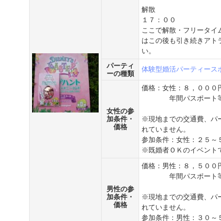
解散
１７：００
ここで解散・フリータイ
はこの後も引き続きアト
い。
パーティ
体験型婚活パーティー
ス
ーの種類
価格：女性：８，０００円
年間パスポート等持
女性の参
加条件・
※現地までの交通費、パ
価格
れていません。
参加条件：女性：２５～
※既婚者ＯＫのイベント
価格：男性：８，５００円
年間パスポート等持
男性の参
加条件・
※現地までの交通費、パ
価格
れていません。
参加条件：男性：３０～