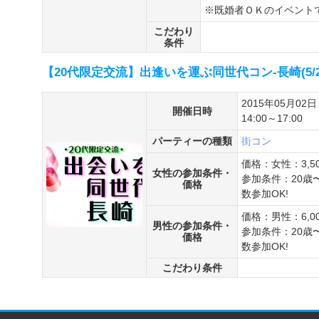
※既婚者ＯＫのイベント
こだわり
条件
【20代限定交流】出逢いを運ぶ同世代コン-長崎(5/2
2015年05月02日
開催日時
14:00～17:00
パーティーの種類
街コン
価格：女性：3,5
女性の参加条件・
参加条件：20歳
価格
数参加OK!
価格：男性：6,0
男性の参加条件・
参加条件：20歳
価格
数参加OK!
こだわり条件