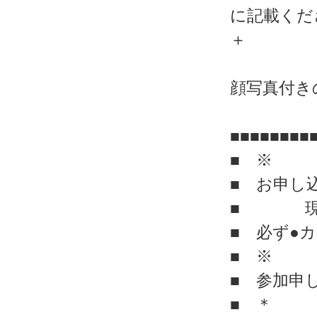
に記載くだ
＋
顔写真付き
■■■■■■■■
■ ※
■ お申し
■ 現地
■ 必ず●
■ ※
■ 参加申
■ ＊