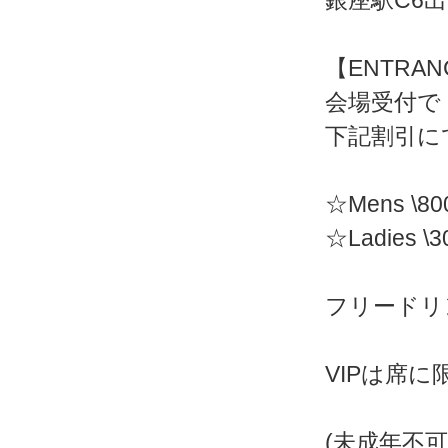
銀座駅C6出
【ENTRAN
会場受付で
下記割引に
☆Mens \80
☆Ladies 
フリードリ
VIPは席
(未成年不