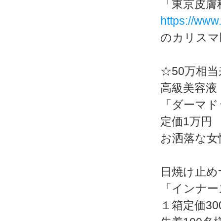
「東京皮膚
https://www
のカリスマ
☆50万相
高級美容液
「ダーマド
定価1万円
お洒落な女
日焼け止め
「インナー
１箱定価30