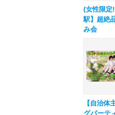
(女性限定!
駅】超絶品
み会
【自治体
グパーテ