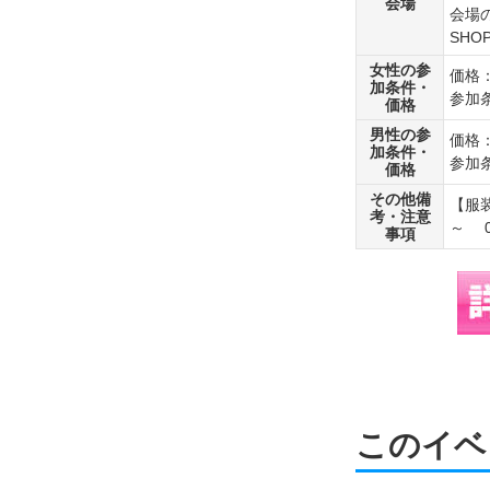
会場
会場
SH
女性の参
価格：
加条件・
参加
価格
男性の参
価格：
加条件・
参加条
価格
その他備
【服
考・注意
～ 0
事項
このイベ