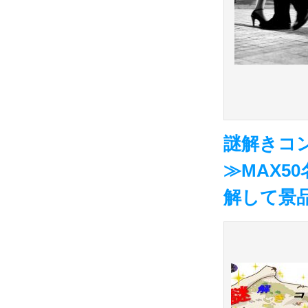
謎解きコ
≫MAX5
解して景