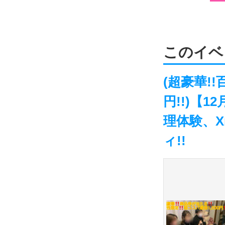
このイベ
(超豪華!
円!!)【
理体験、X
ィ!!