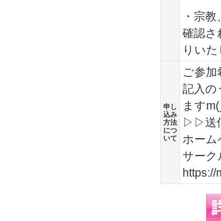
・宗教
確認さ
りいた
ご参加
記入の
ますm(_
申し
込み
▷▷送信先
方法
につ
ホーム
いて
サーク
https:/