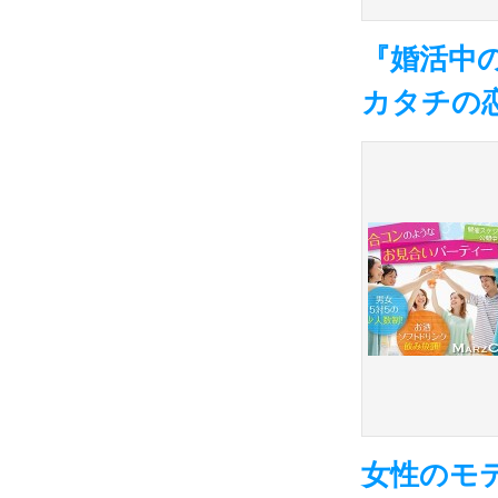
『婚活中
カタチの
女性のモ