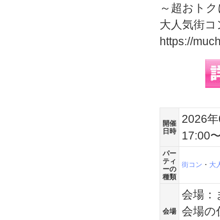
～超おトク
大人気街コ
https://muc
2026
開催
日時
17:00〜
パー
ティ
街コン
・
大
ーの
種類
会場：
会場の
会場