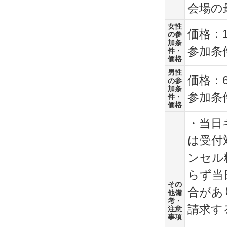
会場の
女性
価格：1
の参
加条
参加条
件・
価格
男性
価格：6
の参
加条
参加条
件・
価格
・当日
は受付
ンセル
らず当
その
合があ
他備
考・
請求す
注意
事項