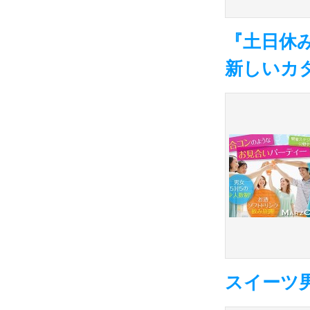
『土日休
新しいカ
スイーツ