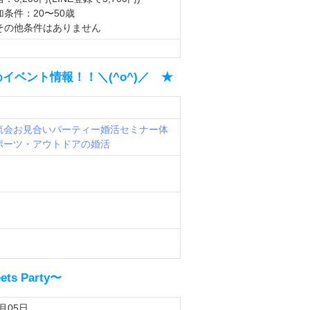
加条件：20〜50歳
その他条件はありません
めイベント情報！！＼(^o^)／ ★
流会
お見合いパーティー
婚活セミナー
体
ポーツ・アウトドアの婚活
 Party〜
8月05日