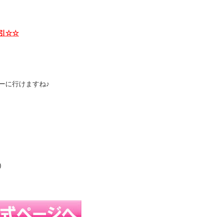
引☆☆
ーに行けますね♪
)