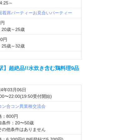
:25～
対面着席パーティー
お見合いパーティー
0円
20歳～25歳
00円
25歳～32歳
新橋駅】超絶品!!水炊き含む鶏料理9品
24年03月06日
:00〜22:00(19:50受付開始)
コン
合コン
異業種交流会
格：800円
加条件：20〜50歳
その他条件はありません
：6,200円(LINE登録で5,700円)