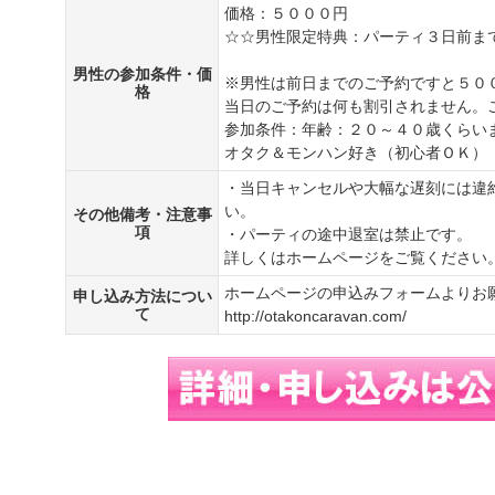
価格：５０００円
☆☆男性限定特典：パーティ３日前まで
男性の参加条件・価
※男性は前日までのご予約ですと５０
格
当日のご予約は何も割引されません。
参加条件：年齢：２０～４０歳くらい
オタク＆モンハン好き（初心者ＯＫ）
・当日キャンセルや大幅な遅刻には違
い。
その他備考・注意事
項
・パーティの途中退室は禁止です。
詳しくはホームページをご覧ください
ホームページの申込みフォームよりお
申し込み方法につい
て
http://otakoncaravan.com/