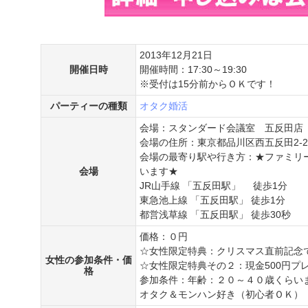
2013年12月21日
開催日時
開催時間：17:30～19:30
※受付は15分前からＯＫです！
パーティーの種類
オタク婚活
会場：スタンダード会議室 五反田店 
会場の住所：東京都品川区西五反田2-2
会場の最寄り駅や行き方：★ファミリ
会場
います★
JR山手線 「五反田駅」 徒歩1分
東急池上線 「五反田駅」 徒歩1分
都営浅草線 「五反田駅」 徒歩30秒
価格：０円
☆女性限定特典：クリスマス直前記念で
女性の参加条件・価
☆女性限定特典その２：現金500円プ
格
参加条件：年齢：２０～４０歳くらい
オタク＆モンハン好き（初心者ＯＫ）