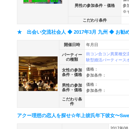
男性の参加条件・価格
参
※
こだわり条件
★ 出会い交流社会人 ◆ 2017年3月 九州 ◆ お勧
開催日時
年月日
街コン
合コン
異業種交
パーティー
の種類
験型婚活パーティー
ス
価格：
女性の参加
条件・価格
参加条件：
価格：
男性の参加
条件・価格
参加条件：
こだわり条
件
アクー理想の恋人を探せ☆年上彼氏年下彼女〜Sweets
2017年0