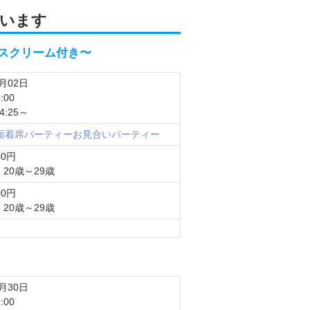
います
アイスクリーム付き〜
9月02日
:00
:25～
対面着席パーティー
お見合いパーティー
00円
20歳～29歳
00円
20歳～29歳
7月30日
:00