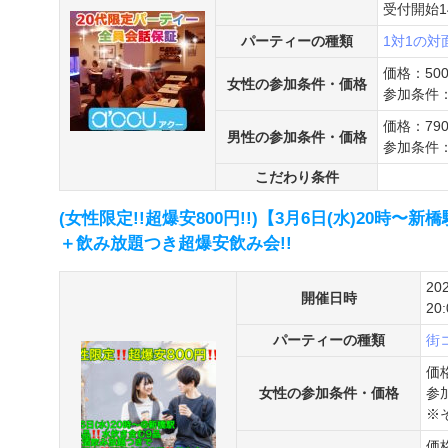
受付開始14
パーティーの種類
1対1の
価格：50
女性の参加条件・価格
参加条件：
価格：79
男性の参加条件・価格
参加条件：
こだわり条件
(女性限定!!超爆安800円!!)【3月6日(水)20時〜
＋飲み放題つき超爆安飲み会!!
20
開催日時
20
パーティーの種類
街
価
女性の参加条件・価格
参
※
価格