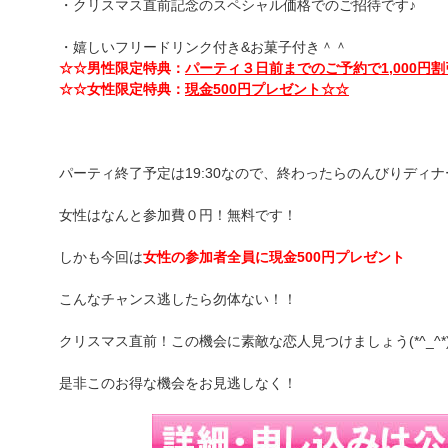
・クリスマス直前記念のスペシャル価格でのご招待です♪
・嬉しいフリードリンク付き&お菓子付き＾＾
☆☆男性限定特典：
パーティ３日前までのご予約で1,000円割
☆☆女性限定特典：
現金500円プレゼント☆☆
パーティ終了予定は19:30なので、終わったらのんびりディナ
女性はなんと参加費０円！無料です！
しかも今回は
女性の参加者全員に現金500円プレゼント
こんなチャンス逃したら勿体ない！！
クリスマス直前！この機会に素敵な恋人見つけましょう(*^_^*
是非このお得な機会をお見逃しなく！