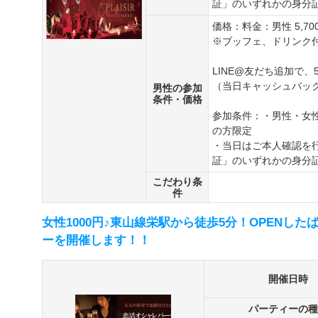
証」のいずれかの身分
価格：料金：男性 5,70
※ブッフェ、ドリンク
LINE@友だち追加で、
（当日キャッシュバッ
男性の参加
条件・価格
参加条件：・男性・女性
の方限定
・当日はご本人確認を
証」のいずれかの身分
こだわり条
件
女性1000円♪東山線栄駅から徒歩5分！OPENし
ーを開催します！！
開催日時
パーティーの種