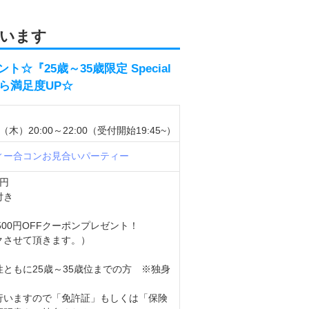
います
『25歳～35歳限定 Special
から満足度UP☆
（木）20:00～22:00（受付開始19:45~）
ィー
合コン
お見合いパーティー
0円
付き
500円OFFクーポンプレゼント！
クさせて頂きます。）
ともに25歳～35歳位までの方 ※独身
行いますので「免許証」もしくは「保険