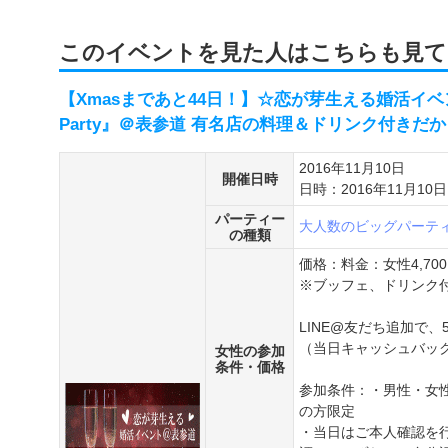
このイベントを見た人はこちらも見て
【Xmasまであと44日！】☆恋が芽生える婚活イベント☆
Party』＠表参道 有名店の料理＆ドリンク付きだ
2016年11月10日
開催日時
日時：2016年11月10日
パーティー
大人数のビッグパーテ
の種類
価格：料金：女性4,70
※ブッフェ、ドリンク
LINE@友だち追加で、
（当日キャッシュバッ
女性の参加
条件・価格
参加条件：・男性・女性
の方限定
・当日はご本人確認を