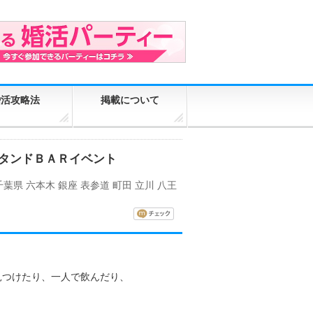
婚活攻略法
掲載について
スタンドＢＡＲイベント
千葉県
六本木
銀座
表参道
町田
立川
八王
見つけたり、一人で飲んだり、