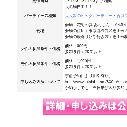
開催日時
17：00～24：00まで開催。
入退場自由！！
パーティーの種類
大人数のビッグパーティー
・
合コ
会場：花町の宴 あんじん ～ANJIN
会場
会場の住所：東京都渋谷区恵比寿西1-
会場の最寄り駅や行き方：恵比寿
価格：600円
女性の参加条件・価格
参加条件：20歳以上
価格：1,000円
男性の参加条件・価格
参加条件：20歳以上
事前予約により割引有り。
申し込み方法について
http://www.minlabo.net/300m/reser
予約なしでも、当日飛び入り参加