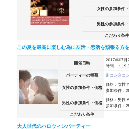
女性の参加条件・
男性の参加条件・
こだわり条件
この夏を最高に楽しむ為に友活・恋活を頑張る方
2017年07月
開催日時
時間 ：19
パーティーの種類
街コン
合コ
価格：女性￥
女性の参加条件・価格
参加条件：2
価格：男性￥
男性の参加条件・価格
参加条件：2
こだわり条件
大人世代のハロウィンパーティー