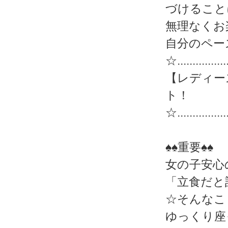
づけること
無理なくお
自分のペー
☆.................
【レディー
ト！
☆.................
♠♠重要♠♠
女の子安心
「立食だと
☆そんなこ
ゆっくり座