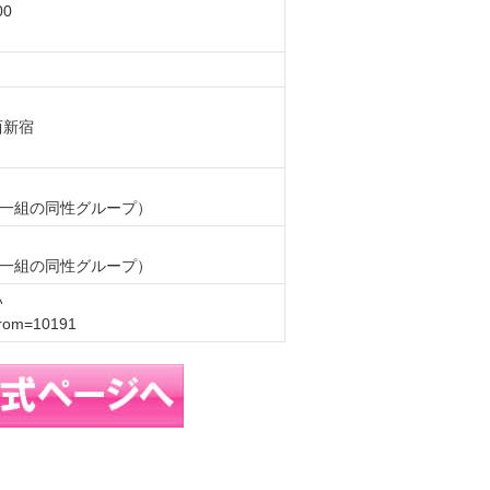
0
西新宿
名一組の同性グループ）
名一組の同性グループ）
い
?from=10191