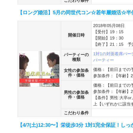
こだわり条件
【ロング婚活】5月の同世代コン☆若年層婚活☆半
2018年05月08日
【受付】19：15
開催日時
【開始】19：30
【終了】21：15 予
1対1の対面着席パー
パーティーの
種類
パーティー
価格：【前日までの予
女性の参加条
件・価格
参加条件：【年齢】22
価格：【前日までの予
参加条件：【年齢】24
男性の参加条
件・価格
【条件】男性 大卒or
上【いずれかに該当
こだわり条件
【4/7(土)12:30〜】栄徒歩3分 1対1完全保証！