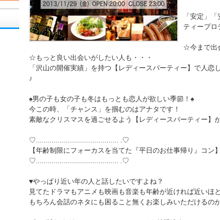
「安定」「
ティープロ
☆今まで出
☆もっと良い出会いがしたい人も・・・
「沢山の開催実績」を持つ【レディースパーティー】で人恋
♪
♠男の子も女の子も冬はもっとも恋人が欲しい季節！♠
今この時、「チャンス」を掴むのはアナタです！
素敵なクリスマスを過ごせるよう【レディースパーティー】
♡.......................................... .♡
【年齢制限にフォーカスを当てた『平日のお仕事帰り』コン
♡.......................................... .♡
♥やっぱり近い年の人と話したいですよね？
見てたドラマもアニメも映画も音楽も年齢が近ければ近いほ
もちろん会話のネタにも困ること無くお楽しみいただけるのが