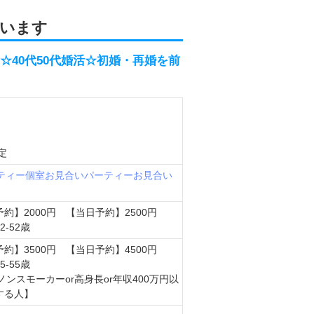
います
☆40代50代婚活☆初婚・再婚を前
定
ティー
個室お見合いパーティー
お見合い
約】2000円 【当日予約】2500円
-52歳
約】3500円 【当日予約】4500円
-55歳
ノンスモーカーor高身長or年収400万円以
する人】