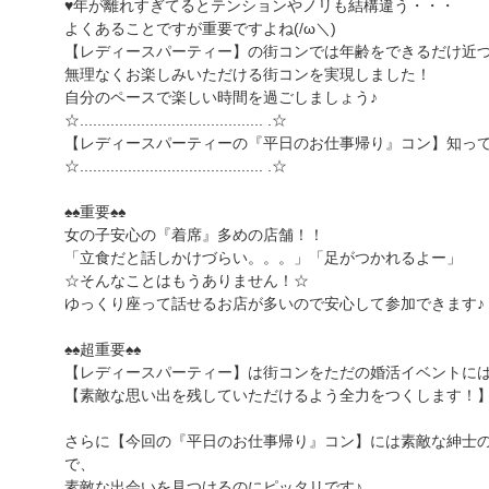
♥年が離れすぎてるとテンションやノリも結構違う・・・
よくあることですが重要ですよね(/ω＼)
【レディースパーティー】の街コンでは年齢をできるだけ近
無理なくお楽しみいただける街コンを実現しました！
自分のペースで楽しい時間を過ごしましょう♪
☆.......................................... .☆
【レディースパーティーの『平日のお仕事帰り』コン】知っ
☆.......................................... .☆
♠♠重要♠♠
女の子安心の『着席』多めの店舗！！
「立食だと話しかけづらい。。。」「足がつかれるよー」
☆そんなことはもうありません！☆
ゆっくり座って話せるお店が多いので安心して参加できます♪
♠♠超重要♠♠
【レディースパーティー】は街コンをただの婚活イベントに
【素敵な思い出を残していただけるよう全力をつくします！
さらに【今回の『平日のお仕事帰り』コン】には素敵な紳士
で、
素敵な出会いを見つけるのにピッタリです♪