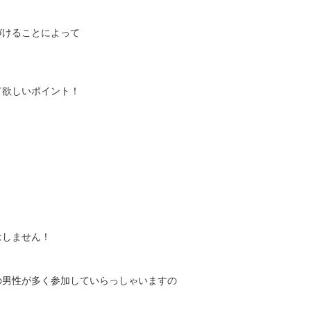
づけることによって
て欲しいポイント！
はしません！
】
の男性が多く参加していらっしゃいますの