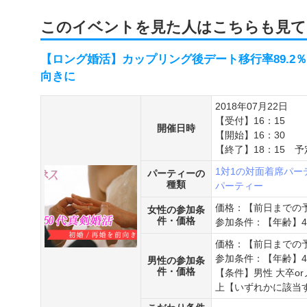
このイベントを見た人はこちらも見て
【ロング婚活】カップリング後デート移行率89.2％
向きに
2018年07月22日
【受付】16：15
開催日時
【開始】16：30
【終了】18：15 予
1対1の対面着席パー
パーティーの
種類
パーティー
価格：【前日までの予
女性の参加条
件・価格
参加条件：【年齢】42
価格：【前日までの予
参加条件：【年齢】45
男性の参加条
件・価格
【条件】男性 大卒or
上【いずれかに該当