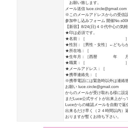
お願い致します。
メール送信 luce.circle@gmail.com
※このメールアドレスからの受信
参加申し込みフォーム 開催No.s00
【新宿】8/24(日)４０代中心の
★印は必須です。
★名前：［ 
★性別：［男性・女性］←どちら
★所在地：［ ］（例
★生年月：［西暦 年 月
★職業：［ ］（例
★メールアドレ
★携帯連絡
※携帯電話には緊急時以外は連絡
お願い luce.circle@gmail.com
からのメールが受け取れる様に設
まだLuce公式サイトが出来上が
Luceからの確認メールを自動で
出来るだけ早く（２４時間以内）
おりますが暫くお待ち下さい。