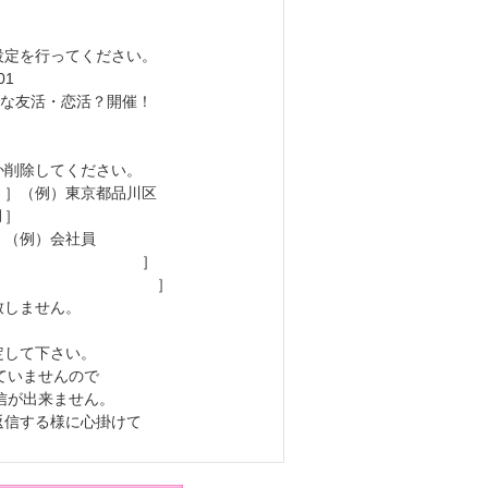
設定を行ってください。
01
気軽な友活・恋活？開催！
］
か削除してください。
）東京都品川区
］
）会社員
ス：［ ］
先：［ ］
致しません。
定して下さい。
っていませんので
返信が出来ません。
返信する様に心掛けて