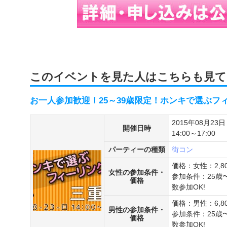
このイベントを見た人はこちらも見て
お一人参加歓迎！25～39歳限定！ホンキで選ぶフィー
2015年08月23日
開催日時
14:00～17:00
パーティーの種類
街コン
価格：女性：2,8
女性の参加条件・
参加条件：25歳
価格
数参加OK!
価格：男性：6,8
男性の参加条件・
参加条件：25歳
価格
数参加OK!