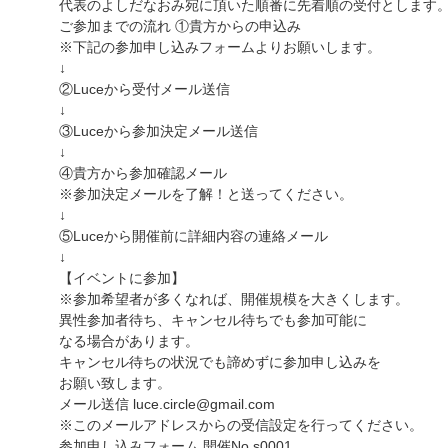
代表のよしだなおみ宛に頂いた順番に先着順の受付とします
ご参加までの流れ ①貴方からの申込み
※下記の参加申し込みフォームよりお願いします。
↓
②Luceから受付メール送信
↓
③Luceから参加決定メール送信
↓
④貴方から参加確認メール
※参加決定メールを了解！と送ってください。
↓
⑤Luceから開催前に詳細内容の連絡メール
↓
【イベントに参加】
※参加希望者が多くなれば、開催規模を大きくします。
異性参加者待ち、キャンセル待ちでも参加可能に
なる場合があります。
キャンセル待ちの状況でも諦めずに参加申し込みを
お願い致します。
メール送信 luce.circle@gmail.com
※このメールアドレスからの受信設定を行ってください。
参加申し込みフォーム 開催No.s0001