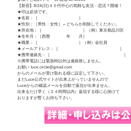
【新宿】8/24(日)４０代中心の気軽な友活・恋活？開催！
★印は必須です。
★名前：［ ］
★性別：［男性・女性］←どちらか削除してください。
★所在地：［ ］（例）東京都品川区
★生年月：［西暦 年 月］
★職業：［ ］（例）会社員
★メールアドレス：［ ］
★携帯連絡先：［ ］
※携帯電話には緊急時以外は連絡致しません。
お願い luce.circle@gmail.com
からのメールが受け取れる様に設定して下さい。
まだLuce公式サイトが出来上がっていませんので
Luceからの確認メールを自動で返信が出来ません。
出来るだけ早く（２４時間以内）返信する様に心掛けて
おりますが暫くお待ち下さい。