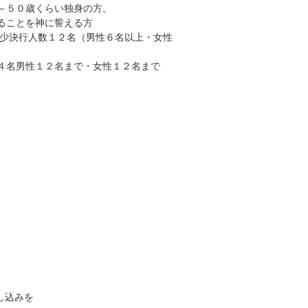
～５０歳くらい独身の方。
ることを神に誓える方
最少決行人数１２名（男性６名以上・女性
４名男性１２名まで・女性１２名まで
し込みを