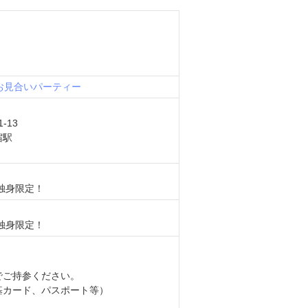
お見合いパーティー
-13
宿駅
独身限定！
独身限定！
ご持参ください。
カード、パスポート等）