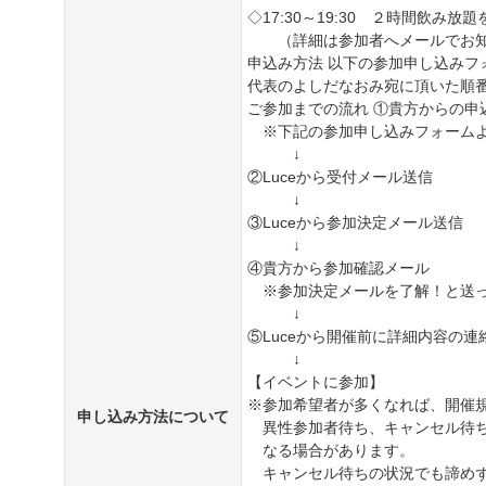
◇17:30～19:30 ２時間飲み
（詳細は参加者へメールでお知
申込み方法 以下の参加申し込みフ
代表のよしだなおみ宛に頂いた順
ご参加までの流れ ①貴方からの申
※下記の参加申し込みフォームよ
↓
②Luceから受付メール送信
↓
③Luceから参加決定メール送信
↓
④貴方から参加確認メール
※参加決定メールを了解！と送っ
↓
⑤Luceから開催前に詳細内容の連
↓
【イベントに参加】
※参加希望者が多くなれば、開催
申し込み方法について
異性参加者待ち、キャンセル待ち
なる場合があります。
キャンセル待ちの状況でも諦めず