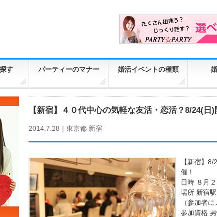
探す
パーティーのマナー
婚活イベントの種類
【新宿】４０代中心の気軽な友活・恋活？8/24(日
2014.7.28｜
東京都
新宿
【新宿】8/
催！
日時 ８月２４
場所 新宿
（参加者に
参加資格 