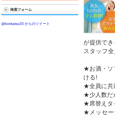
検索フォーム
@konkatsu33 からのツイート
が提供でき
スタッフ全
★お酒・ソ
ける!
★全員に共
★少人数だ
★席替えタ
★メッセー