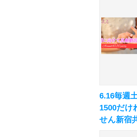
6.16毎
1500
せん新宿共