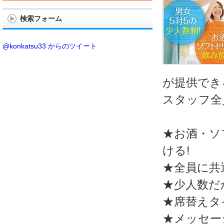
検索フォーム
@konkatsu33 からのツイート
が提供でき
スタッフ全
★お酒・ソ
ける!
★全員に共
★少人数だ
★席替えタ
★メッセー