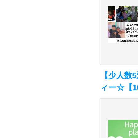
【少人数5
ィー☆【10