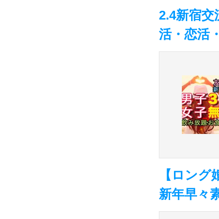
2.4新宿
活・恋活
【ロング婚
新年早々