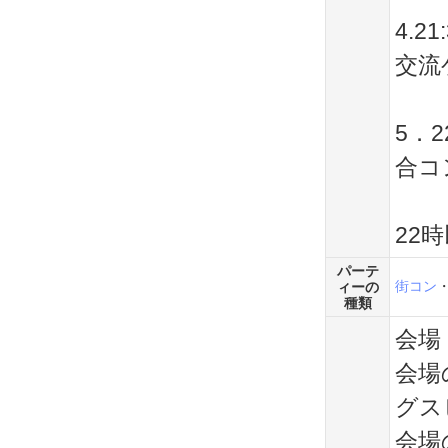
4.21
交流
5．2
合コ
22
パーテ
街コン
ィーの
種類
会場
会場
グス
会場