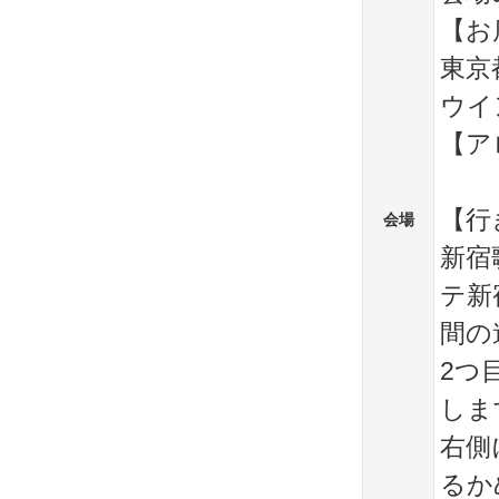
【お
東京
ウイ
【ア
【行
会場
新宿
テ新
間の
2つ
しま
右側
るか