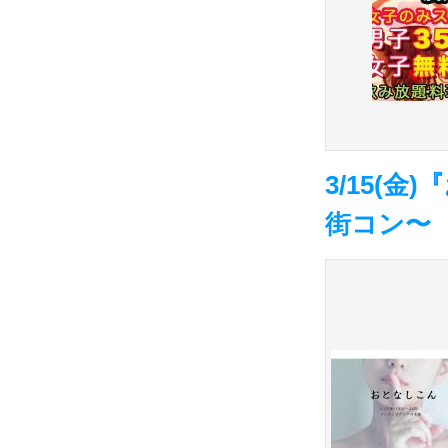
3/15(
街コン〜