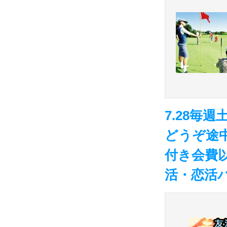
7.28毎
どうぞ途中
付き会費
活・恋活パ