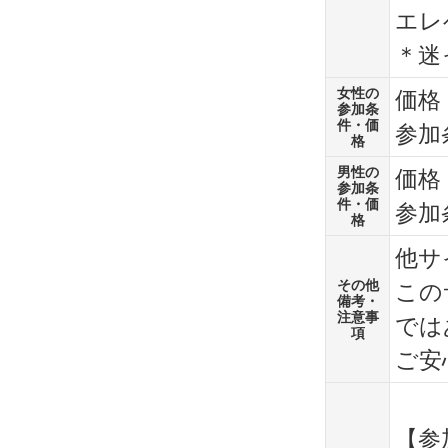
エレ
＊迷
女性の
価格
参加条
件・価
参加
格
男性の
価格
参加条
件・価
参加
格
他サ
その他
この
備考・
注意事
では
項
ご安
【参