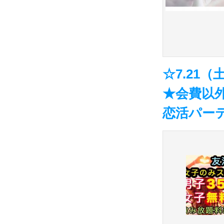
☆7.21
★会費以
恋活パーテ