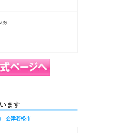
人数
います
編 会津若松市