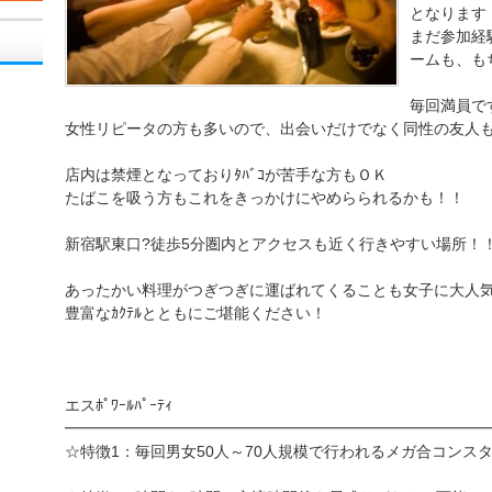
となります
まだ参加経
ームも、も
毎回満員で
女性リピータの方も多いので、出会いだけでなく同性の友人
店内は禁煙となっておりﾀﾊﾞｺが苦手な方もＯＫ
たばこを吸う方もこれをきっかけにやめらられるかも！！
新宿駅東口?徒歩5分圏内とアクセスも近く行きやすい場所！
あったかい料理がつぎつぎに運ばれてくることも女子に大人
豊富なｶｸﾃﾙとともにご堪能ください！
エスﾎﾟﾜｰﾙﾊﾟｰﾃｨ
━━━━━━━━━━━━━━━━━━━━━━━━━━━
☆特徴1：毎回男女50人～70人規模で行われるメガ合コンス