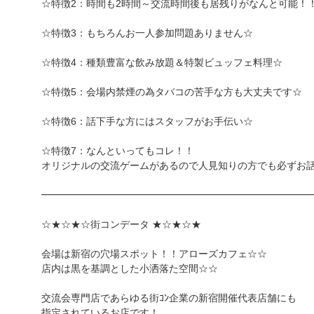
☆特徴2：時間も2時間～交流時間後も居残りがなんと可能！
☆特徴3：もちろんお一人参加問題ありません☆
☆特徴4：種類豊富な飲み放題＆特製ビュッフェ料理☆
☆特徴5：会場内禁煙の為タバコの苦手な方も大丈夫です☆
☆特徴6：話下手な方にはスタッフがお手伝い☆
☆特徴7：なんといってもコレ！！
オリジナルの交流ゲームがあるので人見知りの方でも必ずお
━━━━━━━━━━━━━━━━━━━━━━━━━━━
☆★☆★☆街コンデータ ★☆★☆★
会場は新宿の穴場スポット！！アローズカフェ☆☆
店内は黒を基調とした小洒落た空間☆☆
交流会専門店であらゆる街ｺﾝ企業の新宿開催代表店舗にも
指定されているお店です！