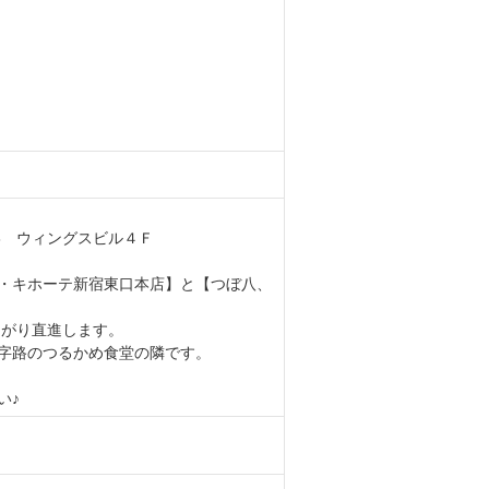
8 ウィングスビル４Ｆ
・キホーテ新宿東口本店】と【つぼ八、
曲がり直進します。
T字路のつるかめ食堂の隣です。
い♪