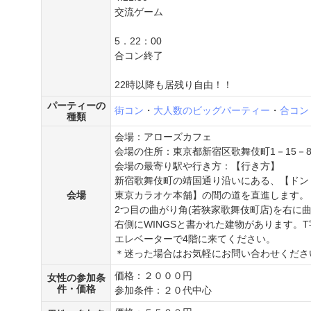
交流ゲーム
5．22：00
合コン終了
22時以降も居残り自由！！
パーティーの
街コン
・
大人数のビッグパーティー
・
合コン
種類
会場：アローズカフェ
会場の住所：東京都新宿区歌舞伎町1－15－
会場の最寄り駅や行き方：【行き方】
新宿歌舞伎町の靖国通り沿いにある、【ドン
会場
東京カラオケ本舗】の間の道を直進します。
2つ目の曲がり角(若狭家歌舞伎町店)を右に
右側にWINGSと書かれた建物があります。
エレベーターで4階に来てください。
＊迷った場合はお気軽にお問い合わせくださ
価格：２０００円
女性の参加条
件・価格
参加条件：２０代中心