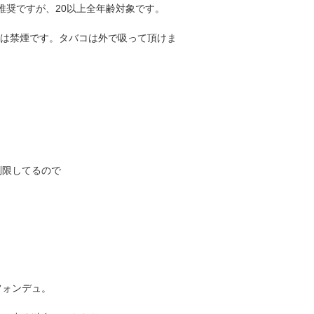
推奨ですが、20以上全年齢対象です。
中は禁煙です。タバコは外で吸って頂けま
制限してるので
フォンデュ。