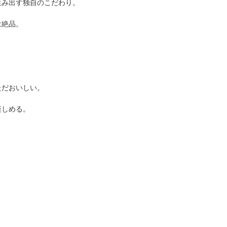
生み出す独自のこだわり。
は絶品。
ただおいしい。
楽しめる。