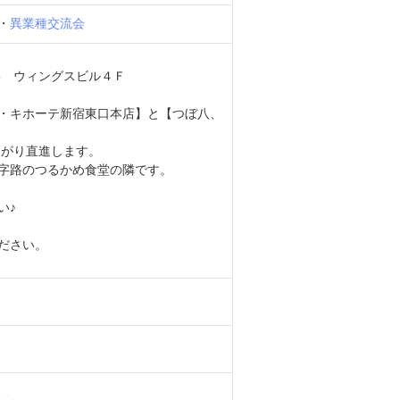
・
異業種交流会
8 ウィングスビル４Ｆ
・キホーテ新宿東口本店】と【つぼ八、
曲がり直進します。
T字路のつるかめ食堂の隣です。
い♪
ださい。