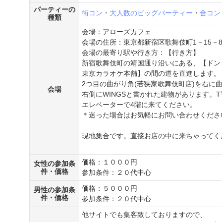
パーティーの
街コン
・
大人数のビッグパーティー
・
合コン
種類
会場：アローズカフェ
会場の住所：東京都新宿区歌舞伎町1－15－
会場の最寄り駅や行き方：【行き方】
新宿歌舞伎町の靖国通り沿いにある、【ドン
東京カラオケ本舗】の間の道を直進します。
2つ目の曲がり角(若狭家歌舞伎町店)を右に
会場
右側にWINGSと書かれた建物があります。
エレベーターで4階に来てください。
＊迷った場合はお気軽にお問い合わせくださ
現地集合です。直接お店の中に来ちゃってく
価格：１０００円
女性の参加条
件・価格
参加条件：２０代中心
価格：５０００円
男性の参加条
件・価格
参加条件：２０代中心
他サイトでも集客致しておりますので、