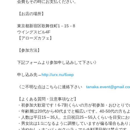
会費もその時にお支払ください。
【お店の場所】
東京都新宿区歌舞伎町1－15－8
ウイングスビル4F
【アローズカフェ】
【参加方法】
下記フォームより参加申し込みして下さい》
申し込み先→
http://urx.nu/6xep
《ご不明な点はこちらに連絡下さい
tanaka.event@gmail.c
【よくある質問・注意事項など】
・初参加大歓迎です！6-7割くらいの方が初参加・おひとりで
・年齢層は20代から40代までと幅広いです。40-50代の方
・人数は平日15～35人。土日祝日25～55人くらいを目安に
・男女比は1:1になるように調整していますが偏る場合もあり
・冷やかし・ナンパ・セクハラ・マルチ勧誘目的は禁止です