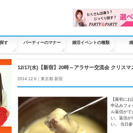
探す
パーティーのマナー
婚活イベントの種類
12/17(水)【新宿】20時～アラサー交流会 クリ
2014.12.6｜
東京都
新宿
【最初にお
申込みフォ
ル返信がで
い。返信が
い。 当日