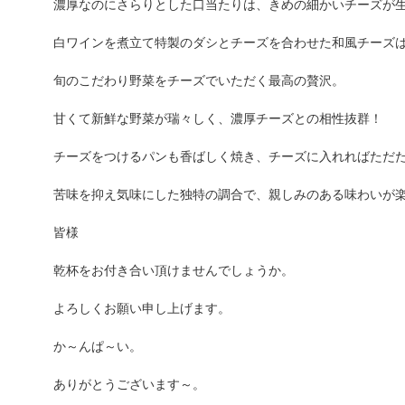
濃厚なのにさらりとした口当たりは、きめの細かいチーズが
白ワインを煮立て特製のダシとチーズを合わせた和風チーズ
旬のこだわり野菜をチーズでいただく最高の贅沢。
甘くて新鮮な野菜が瑞々しく、濃厚チーズとの相性抜群！
チーズをつけるパンも香ばしく焼き、チーズに入れればただ
苦味を抑え気味にした独特の調合で、親しみのある味わいが
皆様
乾杯をお付き合い頂けませんでしょうか。
よろしくお願い申し上げます。
か～んぱ～い。
ありがとうございます～。